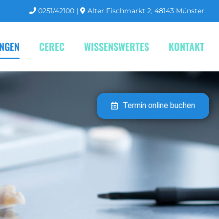
0251/42100
|
Alter Fischmarkt 2, 48143 Münster
UNGEN
CEREC
WISSENSWERTES
KONTAKT
Termin online buchen